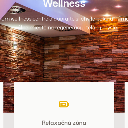
Wellness
mnom wellness centre a doprajte si chvíle pokoja mi
Ideálne miesto na regeneráciu tela aj mysle.
Relaxačná zóna