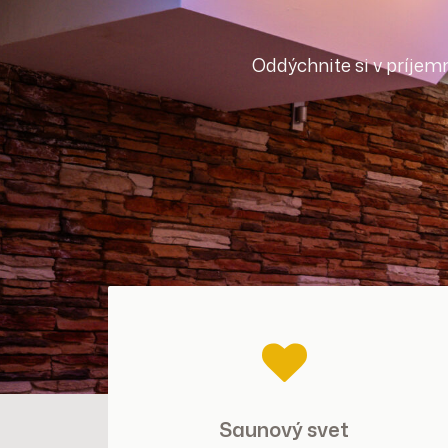
Oddýchnite si v príje
Saunový svet