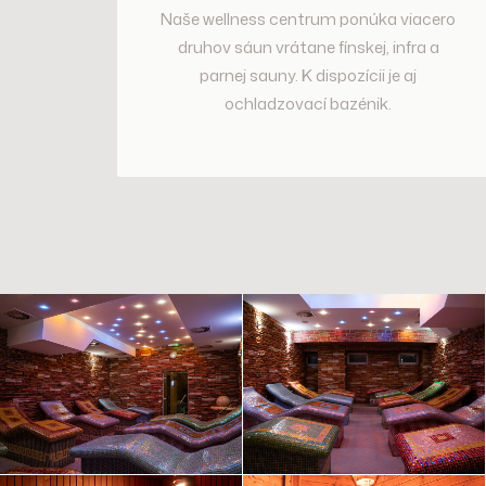
Naše wellness centrum ponúka viacero
druhov sáun vrátane fínskej, infra a
parnej sauny. K dispozícii je aj
ochladzovací bazénik.