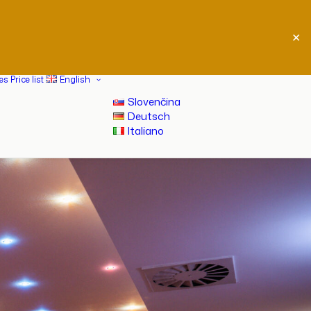
✕
ces
Price list
English
Slovenčina
Deutsch
Italiano