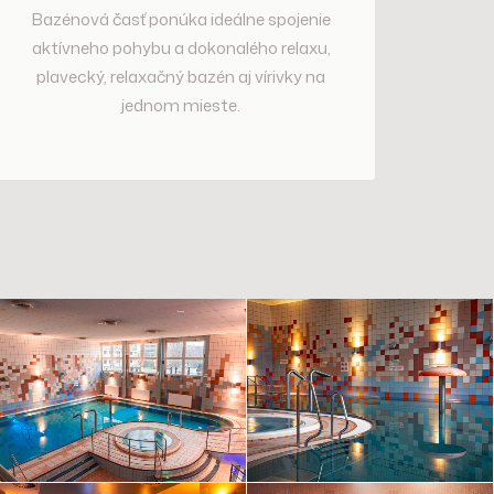
Bazénová časť ponúka ideálne spojenie
aktívneho pohybu a dokonalého relaxu,
plavecký, relaxačný bazén aj vírivky na
jednom mieste.