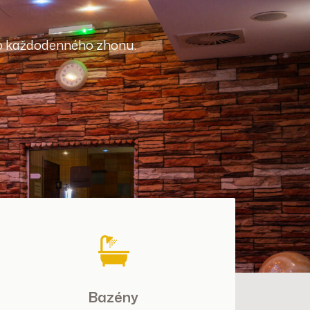
mo každodenného zhonu.
Bazény